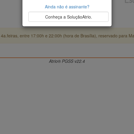
Ainda não é assinante?
Conheça a SoluçãoAtrio.
4a.feiras, entre 17:00h e 22:00h (hora de Brasília), reservado para M
Atrio® PGSS v22.4