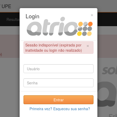
/ UPE
×
Login
Resultados
Admissão
Ferramentas
Ajuda
×
Sessão indisponível (expirada por
inatividade ou login não realizado)
o)
Entrar
Primeira vez? Esqueceu sua senha?