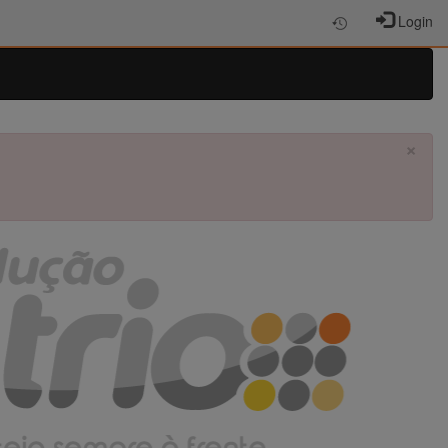
Login
×