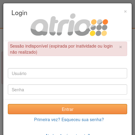
Programa de Pós-Graduação em Engenharia
×
Login
Civil / UPE
Login
×
Sessão indisponível (expirada por inatividade ou login
não realizado)
×
NÃO FOI POSSÍVEL CONCLUIR A OPERAÇÃO
Sessão indisponível (expirada por inatividade ou login não
realizado)
Entrar
Primeira vez? Esqueceu sua senha?