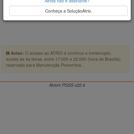
Ainda não é assinante?
Conheça a SoluçãoAtrio.
Aviso:
O acesso ao ATRIO é contínuo e ininterrupto,
exceto às 4a.feiras, entre 17:00h e 22:00h (hora de Brasília),
reservado para Manutenção Preventiva.
Atrio® PGSS v22.4