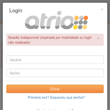
Programa de Pós-Graduação em Engenharia
×
Login
Civil / UPE
Login
×
Sessão indisponível (expirada por inatividade ou login
não realizado)
×
NÃO FOI POSSÍVEL CONCLUIR A OPERAÇÃO
Sessão indisponível (expirada por inatividade ou login não
realizado)
Entrar
Primeira vez? Esqueceu sua senha?