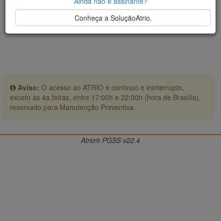
Ainda não é assinante?
Conheça a SoluçãoAtrio.
Aviso:
O acesso ao ATRIO é contínuo e ininterrupto,
exceto às 4a.feiras, entre 17:00h e 22:00h (hora de Brasília),
reservado para Manutenção Preventiva.
Atrio® PGSS v22.4