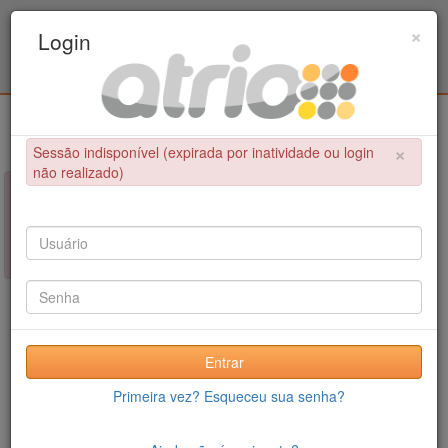
Programa de Pós-Graduação em Engenharia
×
Login
Civil / UPE
Login
×
Sessão indisponível (expirada por inatividade ou login
não realizado)
×
NÃO FOI POSSÍVEL CONCLUIR A OPERAÇÃO
Sessão indisponível (expirada por inatividade ou login não
realizado)
Entrar
Primeira vez? Esqueceu sua senha?