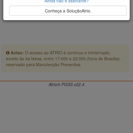
Ainda não é assinante?
Conheça a SoluçãoAtrio.
Aviso:
O acesso ao ATRIO é contínuo e ininterrupto,
exceto às 4a.feiras, entre 17:00h e 22:00h (hora de Brasília),
reservado para Manutenção Preventiva.
Atrio® PGSS v22.4