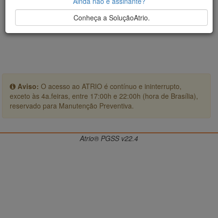
Ainda não é assinante?
Conheça a SoluçãoAtrio.
Aviso:
O acesso ao ATRIO é contínuo e ininterrupto,
exceto às 4a.feiras, entre 17:00h e 22:00h (hora de Brasília),
reservado para Manutenção Preventiva.
Atrio® PGSS v22.4