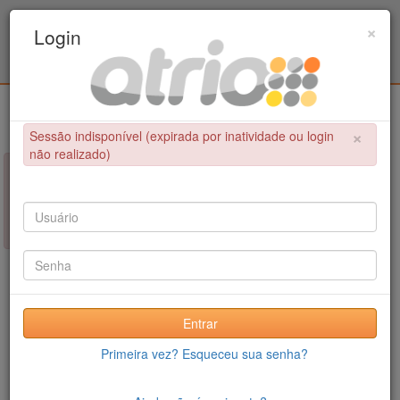
Programa de Pós-Graduação em Engenharia
×
Login
Civil / UPE
Login
×
Sessão indisponível (expirada por inatividade ou login
não realizado)
×
NÃO FOI POSSÍVEL CONCLUIR A OPERAÇÃO
Sessão indisponível (expirada por inatividade ou login não
realizado)
Entrar
Primeira vez? Esqueceu sua senha?