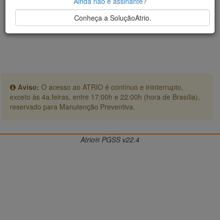
Ainda não é assinante?
Conheça a SoluçãoAtrio.
Aviso:
O acesso ao ATRIO é contínuo e ininterrupto,
exceto às 4a.feiras, entre 17:00h e 22:00h (hora de Brasília),
reservado para Manutenção Preventiva.
Atrio® PGSS v22.4