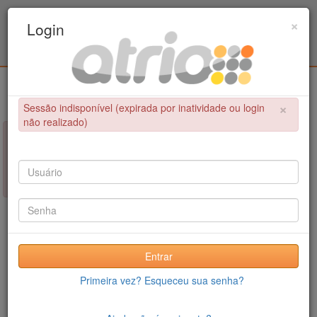
Programa de Pós-Graduação em Engenharia
×
Login
Civil / UPE
Login
×
Sessão indisponível (expirada por inatividade ou login
não realizado)
×
NÃO FOI POSSÍVEL CONCLUIR A OPERAÇÃO
Sessão indisponível (expirada por inatividade ou login não
realizado)
Entrar
Primeira vez? Esqueceu sua senha?