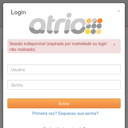
Programa de Pós-Graduação em Engenharia
×
Login
Civil / UPE
Login
×
Sessão indisponível (expirada por inatividade ou login
não realizado)
×
NÃO FOI POSSÍVEL CONCLUIR A OPERAÇÃO
Sessão indisponível (expirada por inatividade ou login não
realizado)
Entrar
Primeira vez? Esqueceu sua senha?