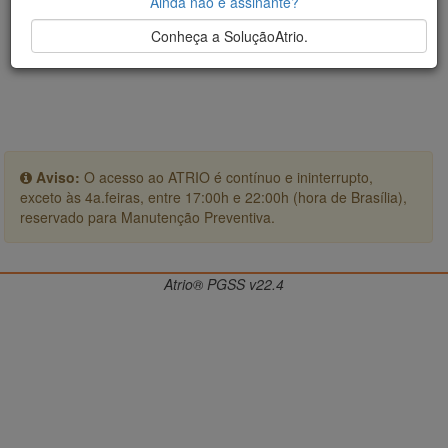
Ainda não é assinante?
Conheça a SoluçãoAtrio.
Aviso:
O acesso ao ATRIO é contínuo e ininterrupto,
exceto às 4a.feiras, entre 17:00h e 22:00h (hora de Brasília),
reservado para Manutenção Preventiva.
Atrio® PGSS v22.4