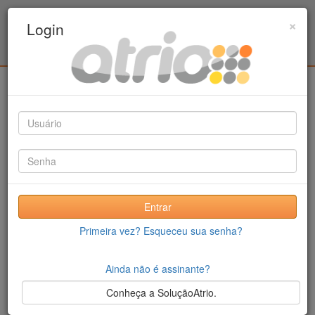
Programa de Pós-Graduação em Engenharia
×
Login
Civil / UPE
Login
Entrar
Primeira vez? Esqueceu sua senha?
Ainda não é assinante?
Conheça a SoluçãoAtrio.