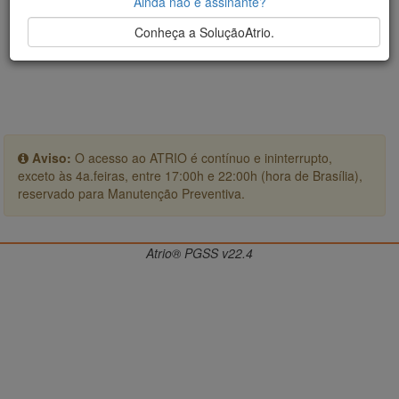
Ainda não é assinante?
Conheça a SoluçãoAtrio.
Aviso:
O acesso ao ATRIO é contínuo e ininterrupto,
exceto às 4a.feiras, entre 17:00h e 22:00h (hora de Brasília),
reservado para Manutenção Preventiva.
Atrio® PGSS v22.4