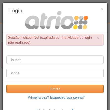
Programa de Pós-Graduação em Engenharia
×
Login
Civil / UPE
Login
×
Sessão indisponível (expirada por inatividade ou login
não realizado)
×
NÃO FOI POSSÍVEL CONCLUIR A OPERAÇÃO
Sessão indisponível (expirada por inatividade ou login não
realizado)
Entrar
Primeira vez? Esqueceu sua senha?