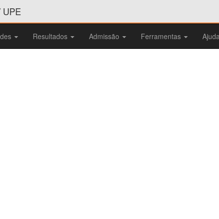
/ UPE
ades
Resultados
Admissão
Ferramentas
Ajud