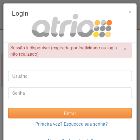
Programa de Pós-Graduação em Engenharia
×
Login
Civil / UPE
Login
×
Sessão indisponível (expirada por inatividade ou login
não realizado)
×
NÃO FOI POSSÍVEL CONCLUIR A OPERAÇÃO
Sessão indisponível (expirada por inatividade ou login não
realizado)
Entrar
Primeira vez? Esqueceu sua senha?