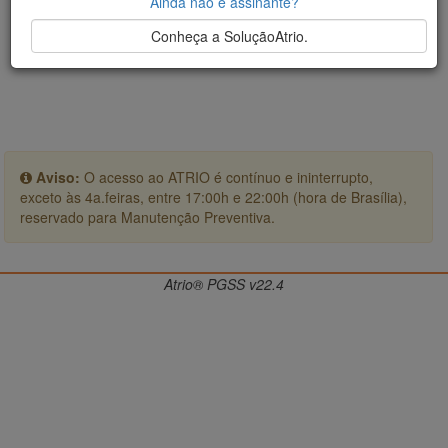
Ainda não é assinante?
Conheça a SoluçãoAtrio.
Aviso:
O acesso ao ATRIO é contínuo e ininterrupto,
exceto às 4a.feiras, entre 17:00h e 22:00h (hora de Brasília),
reservado para Manutenção Preventiva.
Atrio® PGSS v22.4