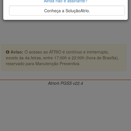
Ainda não é assinante?
Conheça a SoluçãoAtrio.
Aviso:
O acesso ao ATRIO é contínuo e ininterrupto,
exceto às 4a.feiras, entre 17:00h e 22:00h (hora de Brasília),
reservado para Manutenção Preventiva.
Atrio® PGSS v22.4