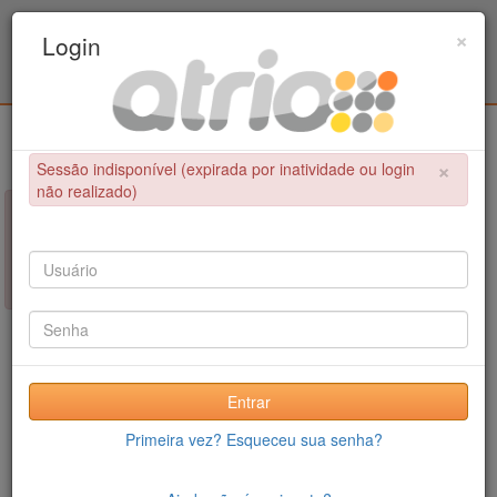
Programa de Pós-Graduação em Engenharia
×
Login
Civil / UPE
Login
×
Sessão indisponível (expirada por inatividade ou login
não realizado)
×
NÃO FOI POSSÍVEL CONCLUIR A OPERAÇÃO
Sessão indisponível (expirada por inatividade ou login não
realizado)
Entrar
Primeira vez? Esqueceu sua senha?