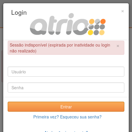
Programa de Pós-Graduação em Engenharia
×
Login
Civil / UPE
Login
×
Sessão indisponível (expirada por inatividade ou login
não realizado)
×
NÃO FOI POSSÍVEL CONCLUIR A OPERAÇÃO
Sessão indisponível (expirada por inatividade ou login não
realizado)
Entrar
Primeira vez? Esqueceu sua senha?