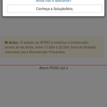
Ainda não é assinante?
Conheça a SoluçãoAtrio.
Aviso:
O acesso ao ATRIO é contínuo e ininterrupto,
exceto às 4a.feiras, entre 17:00h e 22:00h (hora de Brasília),
reservado para Manutenção Preventiva.
Atrio® PGSS v22.4