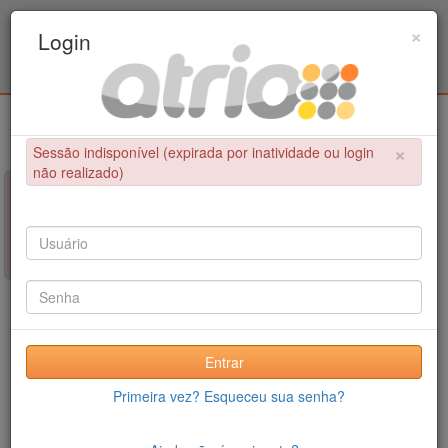
Programa de Pós-Graduação em Engenharia
×
Login
Civil / UPE
Login
×
Sessão indisponível (expirada por inatividade ou login
não realizado)
×
NÃO FOI POSSÍVEL CONCLUIR A OPERAÇÃO
Sessão indisponível (expirada por inatividade ou login não
realizado)
Entrar
Primeira vez? Esqueceu sua senha?