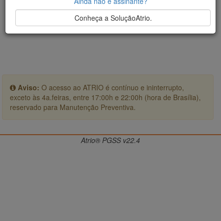
Ainda não é assinante?
Conheça a SoluçãoAtrio.
Aviso:
O acesso ao ATRIO é contínuo e ininterrupto,
exceto às 4a.feiras, entre 17:00h e 22:00h (hora de Brasília),
reservado para Manutenção Preventiva.
Atrio® PGSS v22.4