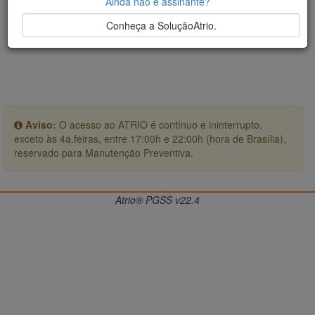
Ainda não é assinante?
Conheça a SoluçãoAtrio.
Aviso:
O acesso ao ATRIO é contínuo e ininterrupto,
exceto às 4a.feiras, entre 17:00h e 22:00h (hora de Brasília),
reservado para Manutenção Preventiva.
Atrio® PGSS v22.4