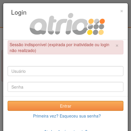
Programa de Pós-Graduação em Engenharia
×
Login
Civil / UPE
Login
×
Sessão indisponível (expirada por inatividade ou login
não realizado)
×
NÃO FOI POSSÍVEL CONCLUIR A OPERAÇÃO
Sessão indisponível (expirada por inatividade ou login não
realizado)
Entrar
Primeira vez? Esqueceu sua senha?