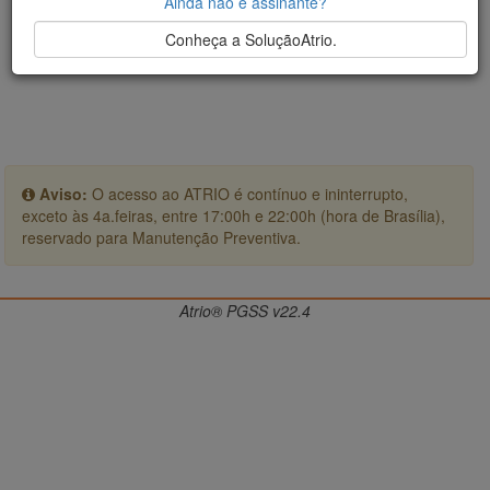
Ainda não é assinante?
Conheça a SoluçãoAtrio.
Aviso:
O acesso ao ATRIO é contínuo e ininterrupto,
exceto às 4a.feiras, entre 17:00h e 22:00h (hora de Brasília),
reservado para Manutenção Preventiva.
Atrio® PGSS v22.4