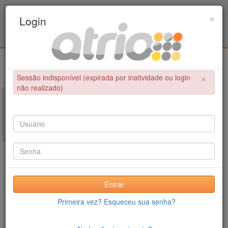
Programa de Pós-Graduação em Engenharia
×
Login
Civil / UPE
Login
×
Sessão indisponível (expirada por inatividade ou login
não realizado)
×
NÃO FOI POSSÍVEL CONCLUIR A OPERAÇÃO
Sessão indisponível (expirada por inatividade ou login não
realizado)
Entrar
Primeira vez? Esqueceu sua senha?