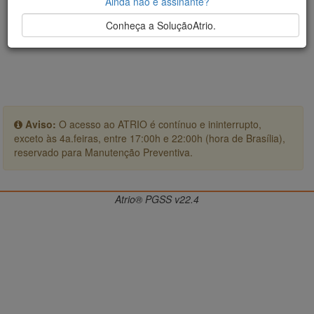
Ainda não é assinante?
Conheça a SoluçãoAtrio.
Aviso:
O acesso ao ATRIO é contínuo e ininterrupto,
exceto às 4a.feiras, entre 17:00h e 22:00h (hora de Brasília),
reservado para Manutenção Preventiva.
Atrio® PGSS v22.4