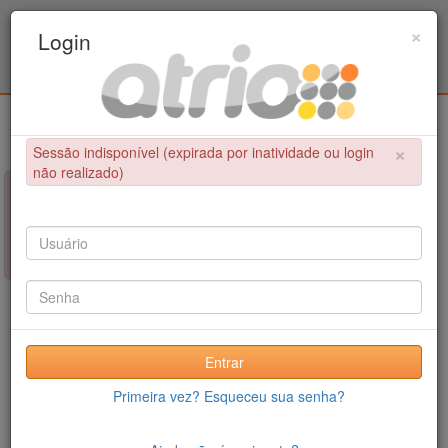
Programa de Pós-Graduação em Engenharia
×
Login
Civil / UPE
Login
×
Sessão indisponível (expirada por inatividade ou login
não realizado)
×
NÃO FOI POSSÍVEL CONCLUIR A OPERAÇÃO
Sessão indisponível (expirada por inatividade ou login não
realizado)
Entrar
Primeira vez? Esqueceu sua senha?