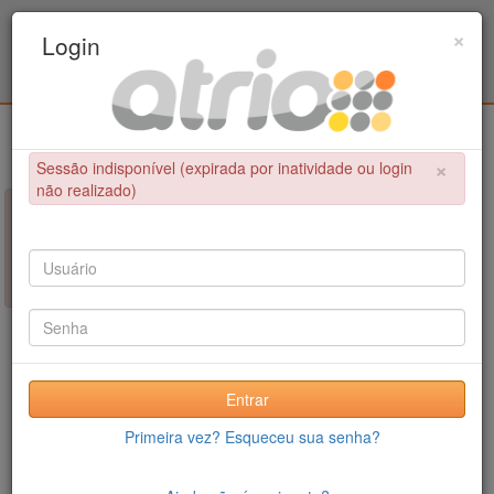
Programa de Pós-Graduação em Engenharia
×
Login
Civil / UPE
Login
×
Sessão indisponível (expirada por inatividade ou login
não realizado)
×
NÃO FOI POSSÍVEL CONCLUIR A OPERAÇÃO
Sessão indisponível (expirada por inatividade ou login não
realizado)
Entrar
Primeira vez? Esqueceu sua senha?