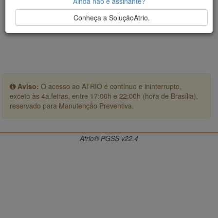
Ainda não é assinante?
Conheça a SoluçãoAtrio.
Aviso:
O acesso ao ATRIO é contínuo e ininterrupto,
exceto às 4a.feiras, entre 17:00h e 22:00h (hora de Brasília),
reservado para Manutenção Preventiva.
Atrio® PGSS v22.4