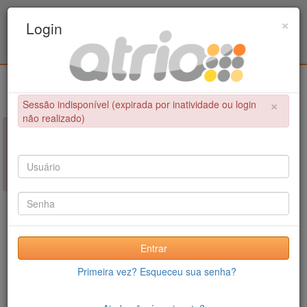
Programa de Pós-Graduação em Engenharia
×
Login
Civil / UPE
Login
×
Sessão indisponível (expirada por inatividade ou login
não realizado)
×
NÃO FOI POSSÍVEL CONCLUIR A OPERAÇÃO
Sessão indisponível (expirada por inatividade ou login não
realizado)
Entrar
Primeira vez? Esqueceu sua senha?