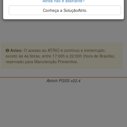
Ainda não é assinante?
Conheça a SoluçãoAtrio.
Aviso:
O acesso ao ATRIO é contínuo e ininterrupto,
exceto às 4a.feiras, entre 17:00h e 22:00h (hora de Brasília),
reservado para Manutenção Preventiva.
Atrio® PGSS v22.4