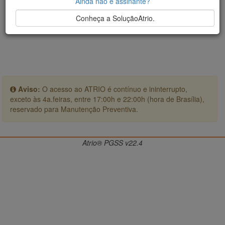
Ainda não é assinante?
Conheça a SoluçãoAtrio.
Aviso:
O acesso ao ATRIO é contínuo e ininterrupto,
exceto às 4a.feiras, entre 17:00h e 22:00h (hora de Brasília),
reservado para Manutenção Preventiva.
Atrio® PGSS v22.4