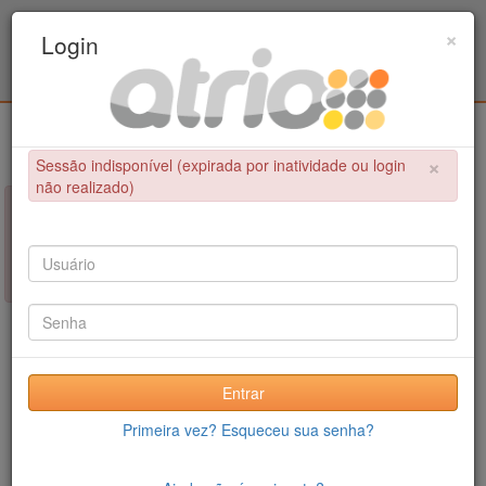
Programa de Pós-Graduação em Engenharia
×
Login
Civil / UPE
Login
×
Sessão indisponível (expirada por inatividade ou login
não realizado)
×
NÃO FOI POSSÍVEL CONCLUIR A OPERAÇÃO
Sessão indisponível (expirada por inatividade ou login não
realizado)
Entrar
Primeira vez? Esqueceu sua senha?