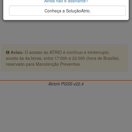
Ainda não é assinante?
Conheça a SoluçãoAtrio.
Aviso:
O acesso ao ATRIO é contínuo e ininterrupto,
exceto às 4a.feiras, entre 17:00h e 22:00h (hora de Brasília),
reservado para Manutenção Preventiva.
Atrio® PGSS v22.4