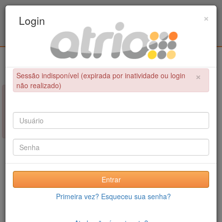
Programa de Pós-Graduação em Engenharia
×
Login
Civil / UPE
Login
×
Sessão indisponível (expirada por inatividade ou login
não realizado)
×
NÃO FOI POSSÍVEL CONCLUIR A OPERAÇÃO
Sessão indisponível (expirada por inatividade ou login não
realizado)
Entrar
Primeira vez? Esqueceu sua senha?