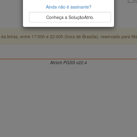
Ainda não é assinante?
Conheça a SoluçãoAtrio.
4a.feiras, entre 17:00h e 22:00h (hora de Brasília), reservado para M
Atrio® PGSS v22.4