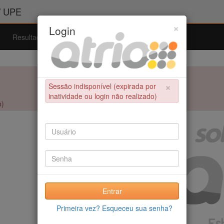
/ UPE
×
Login
Resultados
Admissão
Ferramentas
Ajuda
×
Sessão indisponível (expirada por
inatividade ou login não realizado)
o)
Entrar
Primeira vez? Esqueceu sua senha?