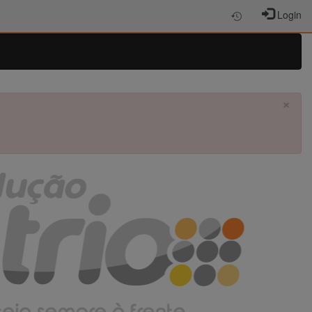
Login
×