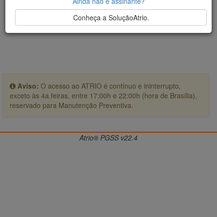
Ainda não é assinante?
Conheça a SoluçãoAtrio.
Aviso:
O acesso ao ATRIO é contínuo e ininterrupto,
exceto às 4a.feiras, entre 17:00h e 22:00h (hora de Brasília),
reservado para Manutenção Preventiva.
Atrio® PGSS v22.4