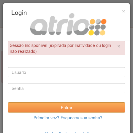
Programa de Pós-Graduação em Engenharia
×
Login
Civil / UPE
Login
×
Sessão indisponível (expirada por inatividade ou login
não realizado)
×
NÃO FOI POSSÍVEL CONCLUIR A OPERAÇÃO
Sessão indisponível (expirada por inatividade ou login não
realizado)
Entrar
Primeira vez? Esqueceu sua senha?