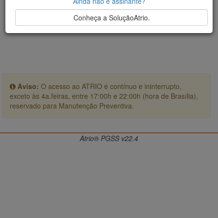
Ainda não é assinante?
Conheça a SoluçãoAtrio.
Aviso:
O acesso ao ATRIO é contínuo e ininterrupto,
exceto às 4a.feiras, entre 17:00h e 22:00h (hora de Brasília),
reservado para Manutenção Preventiva.
Atrio® PGSS v22.4