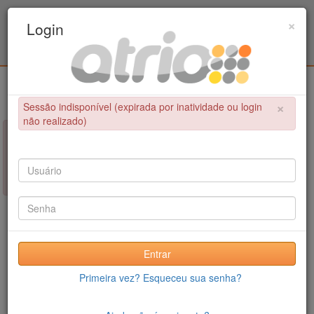
Programa de Pós-Graduação em Engenharia
×
Login
Civil / UPE
Login
×
Sessão indisponível (expirada por inatividade ou login
não realizado)
×
NÃO FOI POSSÍVEL CONCLUIR A OPERAÇÃO
Sessão indisponível (expirada por inatividade ou login não
realizado)
Entrar
Primeira vez? Esqueceu sua senha?