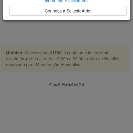
Ainda não é assinante?
Conheça a SoluçãoAtrio.
Aviso:
O acesso ao ATRIO é contínuo e ininterrupto,
exceto às 4a.feiras, entre 17:00h e 22:00h (hora de Brasília),
reservado para Manutenção Preventiva.
Atrio® PGSS v22.4