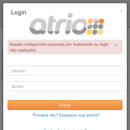
Programa de Pós-Graduação em Engenharia
×
Login
Civil / UPE
Login
×
Sessão indisponível (expirada por inatividade ou login
não realizado)
×
NÃO FOI POSSÍVEL CONCLUIR A OPERAÇÃO
Sessão indisponível (expirada por inatividade ou login não
realizado)
Entrar
Primeira vez? Esqueceu sua senha?