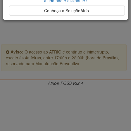
Ainda não é assinante?
Conheça a SoluçãoAtrio.
Aviso:
O acesso ao ATRIO é contínuo e ininterrupto,
exceto às 4a.feiras, entre 17:00h e 22:00h (hora de Brasília),
reservado para Manutenção Preventiva.
Atrio® PGSS v22.4