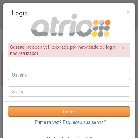
Programa de Pós-Graduação em Engenharia
×
Login
Civil / UPE
Login
×
Sessão indisponível (expirada por inatividade ou login
não realizado)
×
NÃO FOI POSSÍVEL CONCLUIR A OPERAÇÃO
Sessão indisponível (expirada por inatividade ou login não
realizado)
Entrar
Primeira vez? Esqueceu sua senha?