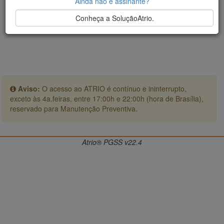
Ainda não é assinante?
Conheça a SoluçãoAtrio.
Aviso:
O acesso ao ATRIO é contínuo e ininterrupto,
exceto às 4a.feiras, entre 17:00h e 22:00h (hora de Brasília),
reservado para Manutenção Preventiva.
Atrio® PGSS v22.4