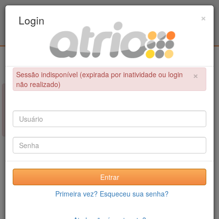
Programa de Pós-Graduação em Engenharia
×
Login
Civil / UPE
Login
×
Sessão indisponível (expirada por inatividade ou login
não realizado)
×
NÃO FOI POSSÍVEL CONCLUIR A OPERAÇÃO
Sessão indisponível (expirada por inatividade ou login não
realizado)
Entrar
Primeira vez? Esqueceu sua senha?