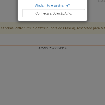
Ainda não é assinante?
Conheça a SoluçãoAtrio.
4a.feiras, entre 17:00h e 22:00h (hora de Brasília), reservado para M
Atrio® PGSS v22.4