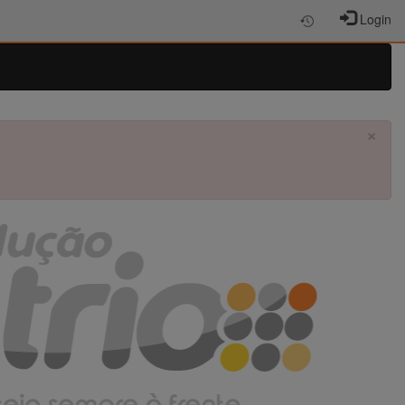
Login
×