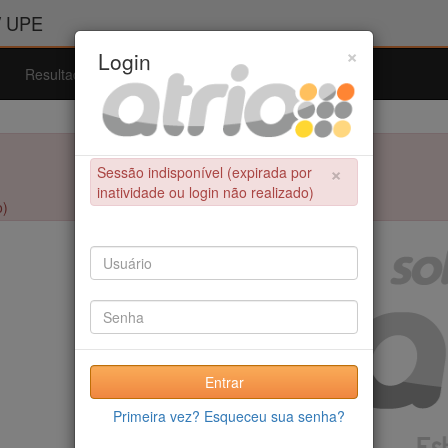
/ UPE
×
Login
Resultados
Admissão
Ferramentas
Ajuda
×
Sessão indisponível (expirada por
inatividade ou login não realizado)
o)
Entrar
Primeira vez? Esqueceu sua senha?