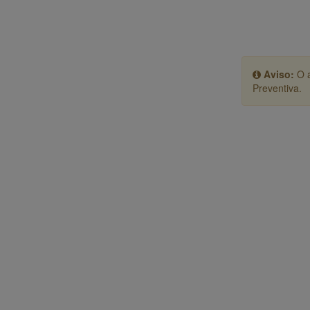
Aviso:
O a
Preventiva.