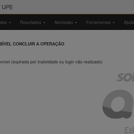
/ UPE
ades
Resultados
Admissão
Ferramentas
Ajud
SSÍVEL CONCLUIR A OPERAÇÃO
nível (expirada por inatividade ou login não realizado)