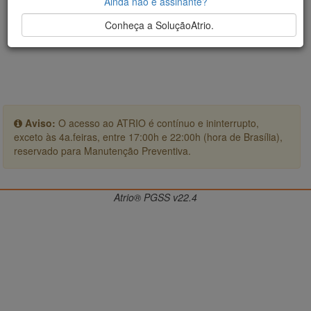
Ainda não é assinante?
Conheça a SoluçãoAtrio.
Aviso:
O acesso ao ATRIO é contínuo e ininterrupto,
exceto às 4a.feiras, entre 17:00h e 22:00h (hora de Brasília),
reservado para Manutenção Preventiva.
Atrio® PGSS v22.4