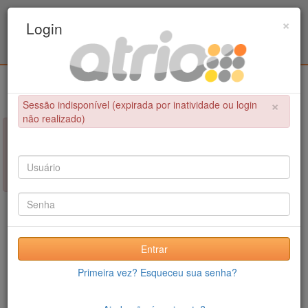
Programa de Pós-Graduação em Engenharia
×
Login
Civil / UPE
Login
×
Sessão indisponível (expirada por inatividade ou login
não realizado)
×
NÃO FOI POSSÍVEL CONCLUIR A OPERAÇÃO
Sessão indisponível (expirada por inatividade ou login não
realizado)
Entrar
Primeira vez? Esqueceu sua senha?