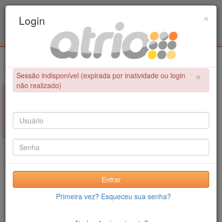
Programa de Pós-Graduação em Engenharia
×
Login
Civil / UPE
Login
×
Sessão indisponível (expirada por inatividade ou login
não realizado)
×
NÃO FOI POSSÍVEL CONCLUIR A OPERAÇÃO
Sessão indisponível (expirada por inatividade ou login não
realizado)
Entrar
Primeira vez? Esqueceu sua senha?