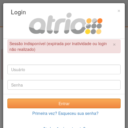
Programa de Pós-Graduação em Engenharia
×
Login
Civil / UPE
Login
×
Sessão indisponível (expirada por inatividade ou login
não realizado)
×
NÃO FOI POSSÍVEL CONCLUIR A OPERAÇÃO
Sessão indisponível (expirada por inatividade ou login não
realizado)
Entrar
Primeira vez? Esqueceu sua senha?