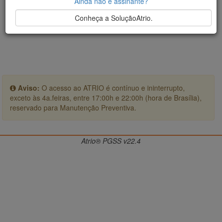
Ainda não é assinante?
Conheça a SoluçãoAtrio.
Aviso:
O acesso ao ATRIO é contínuo e ininterrupto,
exceto às 4a.feiras, entre 17:00h e 22:00h (hora de Brasília),
reservado para Manutenção Preventiva.
Atrio® PGSS v22.4