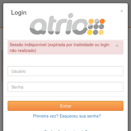
Programa de Pós-Graduação em Engenharia
×
Login
Civil / UPE
Login
×
Sessão indisponível (expirada por inatividade ou login
não realizado)
×
NÃO FOI POSSÍVEL CONCLUIR A OPERAÇÃO
Sessão indisponível (expirada por inatividade ou login não
realizado)
Entrar
Primeira vez? Esqueceu sua senha?