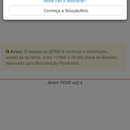
Ainda não é assinante?
Conheça a SoluçãoAtrio.
Aviso:
O acesso ao ATRIO é contínuo e ininterrupto,
exceto às 4a.feiras, entre 17:00h e 22:00h (hora de Brasília),
reservado para Manutenção Preventiva.
Atrio® PGSS v22.4