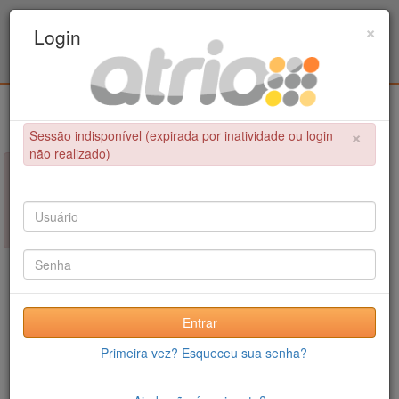
Programa de Pós-Graduação em Engenharia
×
Login
Civil / UPE
Login
×
Sessão indisponível (expirada por inatividade ou login
não realizado)
×
NÃO FOI POSSÍVEL CONCLUIR A OPERAÇÃO
Sessão indisponível (expirada por inatividade ou login não
realizado)
Entrar
Primeira vez? Esqueceu sua senha?