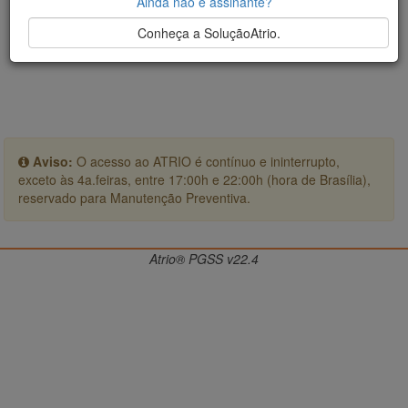
Ainda não é assinante?
Conheça a SoluçãoAtrio.
Aviso:
O acesso ao ATRIO é contínuo e ininterrupto,
exceto às 4a.feiras, entre 17:00h e 22:00h (hora de Brasília),
reservado para Manutenção Preventiva.
Atrio® PGSS v22.4