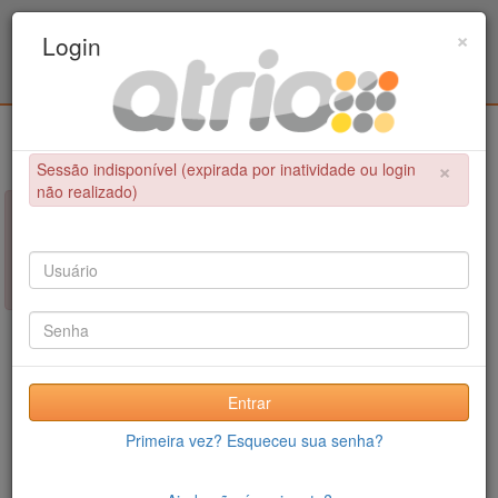
Programa de Pós-Graduação em Engenharia
×
Login
Civil / UPE
Login
×
Sessão indisponível (expirada por inatividade ou login
não realizado)
×
NÃO FOI POSSÍVEL CONCLUIR A OPERAÇÃO
Sessão indisponível (expirada por inatividade ou login não
realizado)
Entrar
Primeira vez? Esqueceu sua senha?