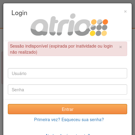
Programa de Pós-Graduação em Engenharia
×
Login
Civil / UPE
Login
×
Sessão indisponível (expirada por inatividade ou login
não realizado)
×
NÃO FOI POSSÍVEL CONCLUIR A OPERAÇÃO
Sessão indisponível (expirada por inatividade ou login não
realizado)
Entrar
Primeira vez? Esqueceu sua senha?