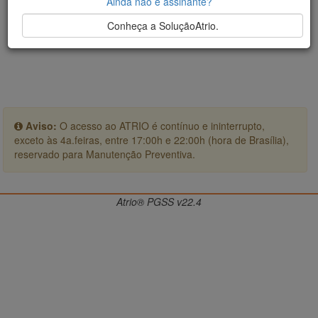
Ainda não é assinante?
Conheça a SoluçãoAtrio.
Aviso:
O acesso ao ATRIO é contínuo e ininterrupto,
exceto às 4a.feiras, entre 17:00h e 22:00h (hora de Brasília),
reservado para Manutenção Preventiva.
Atrio® PGSS v22.4