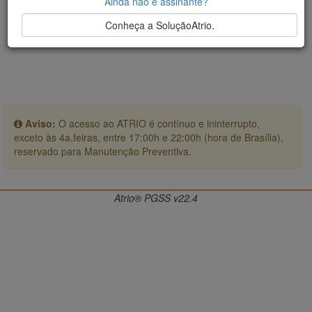
Ainda não é assinante?
Conheça a SoluçãoAtrio.
Aviso:
O acesso ao ATRIO é contínuo e ininterrupto,
exceto às 4a.feiras, entre 17:00h e 22:00h (hora de Brasília),
reservado para Manutenção Preventiva.
Atrio® PGSS v22.4