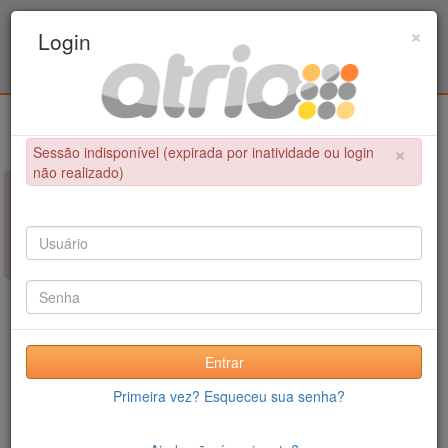
Programa de Pós-Graduação em Engenharia
×
Login
Civil / UPE
Login
×
Sessão indisponível (expirada por inatividade ou login
não realizado)
×
NÃO FOI POSSÍVEL CONCLUIR A OPERAÇÃO
Sessão indisponível (expirada por inatividade ou login não
realizado)
Entrar
Primeira vez? Esqueceu sua senha?