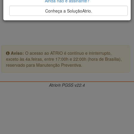
Ainda não é assinante?
Conheça a SoluçãoAtrio.
Aviso:
O acesso ao ATRIO é contínuo e ininterrupto,
exceto às 4a.feiras, entre 17:00h e 22:00h (hora de Brasília),
reservado para Manutenção Preventiva.
Atrio® PGSS v22.4