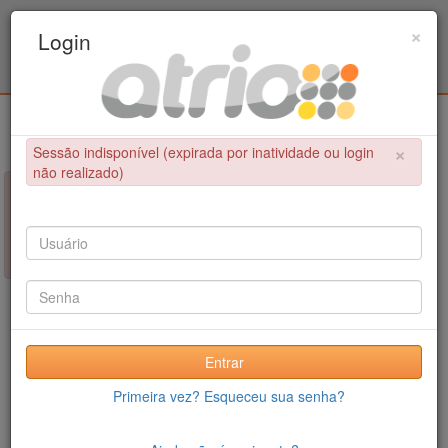
Programa de Pós-Graduação em Engenharia
×
Login
Civil / UPE
Login
×
Sessão indisponível (expirada por inatividade ou login
não realizado)
×
NÃO FOI POSSÍVEL CONCLUIR A OPERAÇÃO
Sessão indisponível (expirada por inatividade ou login não
realizado)
Entrar
Primeira vez? Esqueceu sua senha?