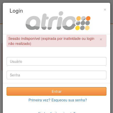
Programa de Pós-Graduação em Engenharia
×
Login
Civil / UPE
Login
×
Sessão indisponível (expirada por inatividade ou login
não realizado)
×
NÃO FOI POSSÍVEL CONCLUIR A OPERAÇÃO
Sessão indisponível (expirada por inatividade ou login não
realizado)
Entrar
Primeira vez? Esqueceu sua senha?