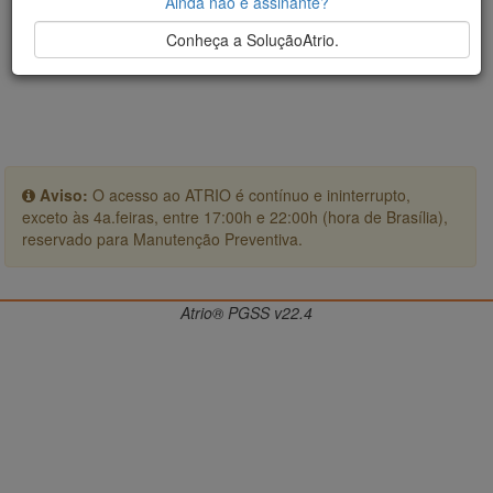
Ainda não é assinante?
Conheça a SoluçãoAtrio.
Aviso:
O acesso ao ATRIO é contínuo e ininterrupto,
exceto às 4a.feiras, entre 17:00h e 22:00h (hora de Brasília),
reservado para Manutenção Preventiva.
Atrio® PGSS v22.4