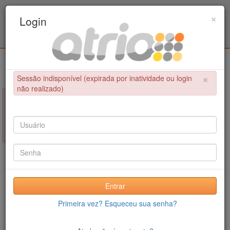
Programa de Pós-Graduação em Engenharia
×
Login
Civil / UPE
Login
×
Sessão indisponível (expirada por inatividade ou login
não realizado)
×
NÃO FOI POSSÍVEL CONCLUIR A OPERAÇÃO
Sessão indisponível (expirada por inatividade ou login não
realizado)
Entrar
Primeira vez? Esqueceu sua senha?