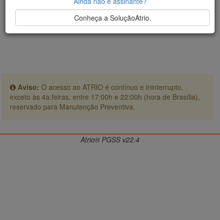
Ainda não é assinante?
Conheça a SoluçãoAtrio.
Aviso:
O acesso ao ATRIO é contínuo e ininterrupto,
exceto às 4a.feiras, entre 17:00h e 22:00h (hora de Brasília),
reservado para Manutenção Preventiva.
Atrio® PGSS v22.4