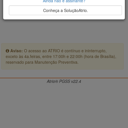
Ainda não é assinante?
Conheça a SoluçãoAtrio.
Aviso:
O acesso ao ATRIO é contínuo e ininterrupto,
exceto às 4a.feiras, entre 17:00h e 22:00h (hora de Brasília),
reservado para Manutenção Preventiva.
Atrio® PGSS v22.4