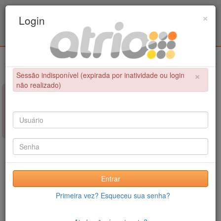
Programa de Pós-Graduação em Engenharia
×
Login
Civil / UPE
Login
×
Sessão indisponível (expirada por inatividade ou login
não realizado)
×
NÃO FOI POSSÍVEL CONCLUIR A OPERAÇÃO
Sessão indisponível (expirada por inatividade ou login não
realizado)
Entrar
Primeira vez? Esqueceu sua senha?