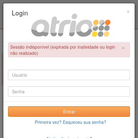
Programa de Pós-Graduação em Engenharia
×
Login
Civil / UPE
Login
×
Sessão indisponível (expirada por inatividade ou login
não realizado)
×
NÃO FOI POSSÍVEL CONCLUIR A OPERAÇÃO
Sessão indisponível (expirada por inatividade ou login não
realizado)
Entrar
Primeira vez? Esqueceu sua senha?