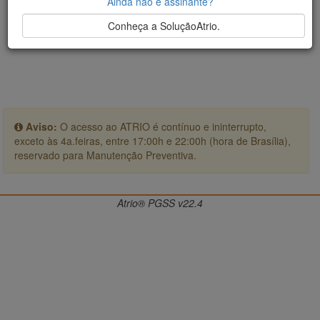
Ainda não é assinante?
Conheça a SoluçãoAtrio.
Aviso:
O acesso ao ATRIO é contínuo e ininterrupto,
exceto às 4a.feiras, entre 17:00h e 22:00h (hora de Brasília),
reservado para Manutenção Preventiva.
Atrio® PGSS v22.4