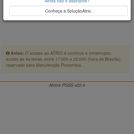
Ainda não é assinante?
Conheça a SoluçãoAtrio.
Aviso:
O acesso ao ATRIO é contínuo e ininterrupto,
exceto às 4a.feiras, entre 17:00h e 22:00h (hora de Brasília),
reservado para Manutenção Preventiva.
Atrio® PGSS v22.4