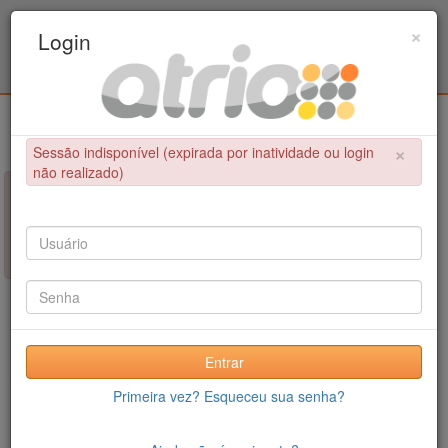
Programa de Pós-Graduação em Engenharia
×
Login
Civil / UPE
Login
×
Sessão indisponível (expirada por inatividade ou login
não realizado)
×
NÃO FOI POSSÍVEL CONCLUIR A OPERAÇÃO
Sessão indisponível (expirada por inatividade ou login não
realizado)
Entrar
Primeira vez? Esqueceu sua senha?