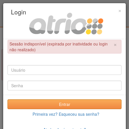
Programa de Pós-Graduação em Engenharia
×
Login
Civil / UPE
Login
×
Sessão indisponível (expirada por inatividade ou login
não realizado)
×
NÃO FOI POSSÍVEL CONCLUIR A OPERAÇÃO
Sessão indisponível (expirada por inatividade ou login não
realizado)
Entrar
Primeira vez? Esqueceu sua senha?