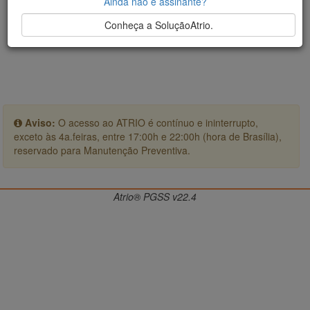
Ainda não é assinante?
Conheça a SoluçãoAtrio.
Aviso:
O acesso ao ATRIO é contínuo e ininterrupto,
exceto às 4a.feiras, entre 17:00h e 22:00h (hora de Brasília),
reservado para Manutenção Preventiva.
Atrio® PGSS v22.4