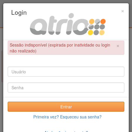
Programa de Pós-Graduação em Engenharia
×
Login
Civil / UPE
Login
×
Sessão indisponível (expirada por inatividade ou login
não realizado)
×
NÃO FOI POSSÍVEL CONCLUIR A OPERAÇÃO
Sessão indisponível (expirada por inatividade ou login não
realizado)
Entrar
Primeira vez? Esqueceu sua senha?