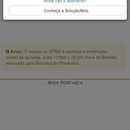
Ainda não é assinante?
Conheça a SoluçãoAtrio.
Aviso:
O acesso ao ATRIO é contínuo e ininterrupto,
exceto às 4a.feiras, entre 17:00h e 22:00h (hora de Brasília),
reservado para Manutenção Preventiva.
Atrio® PGSS v22.4