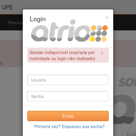
/ UPE
×
Login
Resultados
Admissão
Ferramentas
Ajuda
×
Sessão indisponível (expirada por
inatividade ou login não realizado)
o)
Entrar
Primeira vez? Esqueceu sua senha?