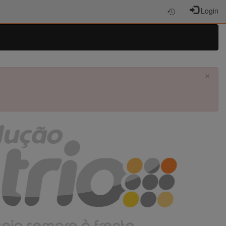
Login
×