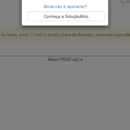
Ainda não é assinante?
Conheça a SoluçãoAtrio.
4a.feiras, entre 17:00h e 22:00h (hora de Brasília), reservado para M
Atrio® PGSS v22.4