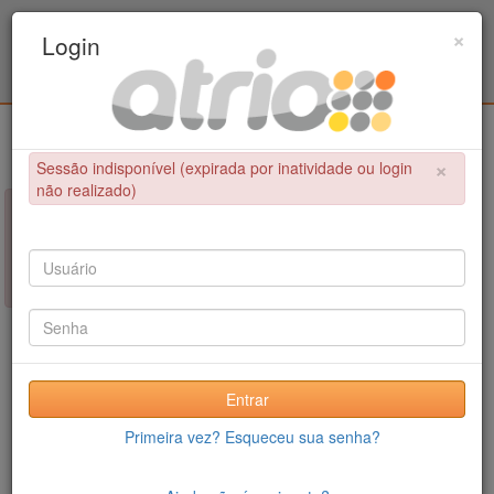
Programa de Pós-Graduação em Engenharia
×
Login
Civil / UPE
Login
×
Sessão indisponível (expirada por inatividade ou login
não realizado)
×
NÃO FOI POSSÍVEL CONCLUIR A OPERAÇÃO
Sessão indisponível (expirada por inatividade ou login não
realizado)
Entrar
Primeira vez? Esqueceu sua senha?