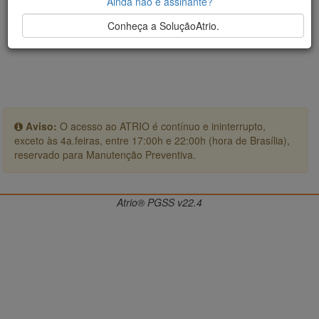
Ainda não é assinante?
Conheça a SoluçãoAtrio.
Aviso:
O acesso ao ATRIO é contínuo e ininterrupto,
exceto às 4a.feiras, entre 17:00h e 22:00h (hora de Brasília),
reservado para Manutenção Preventiva.
Atrio® PGSS v22.4