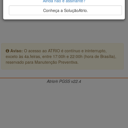
Ainda não é assinante?
Conheça a SoluçãoAtrio.
Aviso:
O acesso ao ATRIO é contínuo e ininterrupto,
exceto às 4a.feiras, entre 17:00h e 22:00h (hora de Brasília),
reservado para Manutenção Preventiva.
Atrio® PGSS v22.4