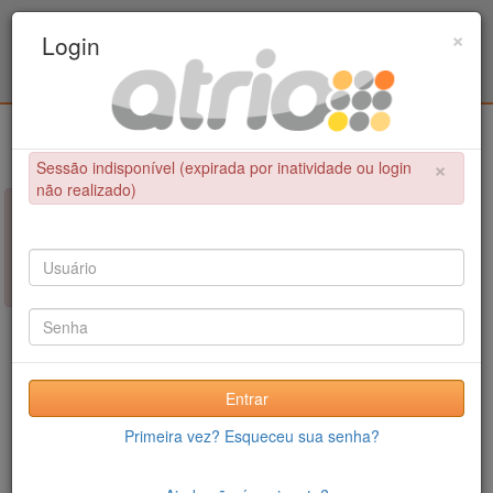
Programa de Pós-Graduação em Engenharia
×
Login
Civil / UPE
Login
×
Sessão indisponível (expirada por inatividade ou login
não realizado)
×
NÃO FOI POSSÍVEL CONCLUIR A OPERAÇÃO
Sessão indisponível (expirada por inatividade ou login não
realizado)
Entrar
Primeira vez? Esqueceu sua senha?