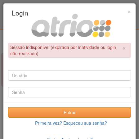
Programa de Pós-Graduação em Engenharia
×
Login
Civil / UPE
Login
×
Sessão indisponível (expirada por inatividade ou login
não realizado)
×
NÃO FOI POSSÍVEL CONCLUIR A OPERAÇÃO
Sessão indisponível (expirada por inatividade ou login não
realizado)
Entrar
Primeira vez? Esqueceu sua senha?