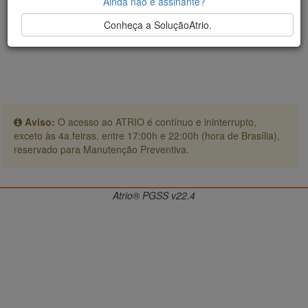
Ainda não é assinante?
Conheça a SoluçãoAtrio.
Aviso:
O acesso ao ATRIO é contínuo e ininterrupto,
exceto às 4a.feiras, entre 17:00h e 22:00h (hora de Brasília),
reservado para Manutenção Preventiva.
Atrio® PGSS v22.4