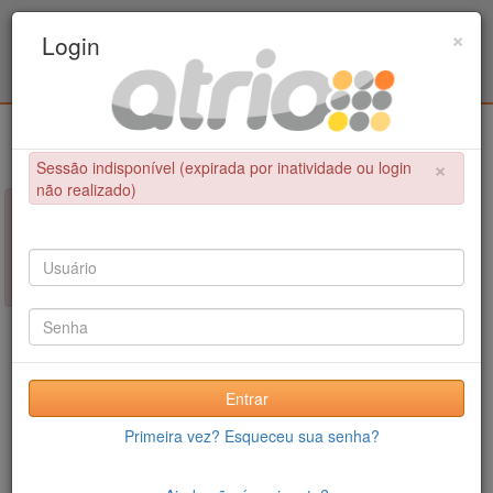
Programa de Pós-Graduação em Engenharia
×
Login
Civil / UPE
Login
×
Sessão indisponível (expirada por inatividade ou login
não realizado)
×
NÃO FOI POSSÍVEL CONCLUIR A OPERAÇÃO
Sessão indisponível (expirada por inatividade ou login não
realizado)
Entrar
Primeira vez? Esqueceu sua senha?