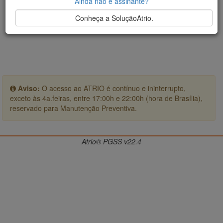
Ainda não é assinante?
Conheça a SoluçãoAtrio.
Aviso:
O acesso ao ATRIO é contínuo e ininterrupto,
exceto às 4a.feiras, entre 17:00h e 22:00h (hora de Brasília),
reservado para Manutenção Preventiva.
Atrio® PGSS v22.4